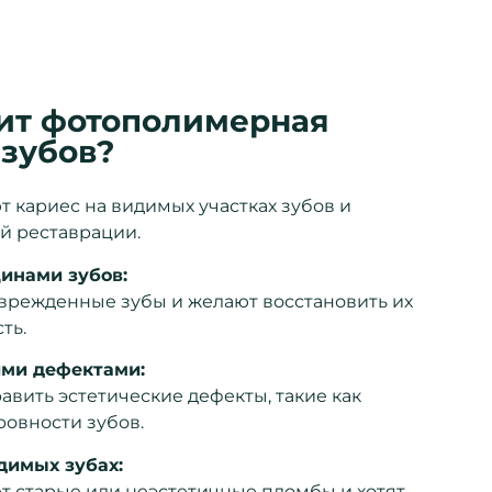
ит фотополимерная
 зубов?
 кариес на видимых участках зубов и
й реставрации.
инами зубов:
врежденные зубы и желают восстановить их
ть.
ими дефектами:
авить эстетические дефекты, такие как
ровности зубов.
димых зубах:
т старые или неэстетичные пломбы и хотят