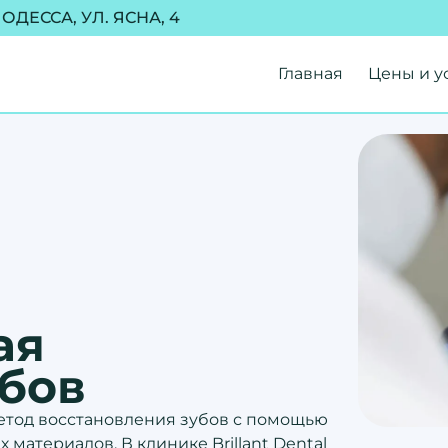
ОДЕССА, УЛ. ЯСНА, 4
Главная
Цены и у
ая
убов
етод восстановления зубов с помощью
атериалов. В клинике Brillant Dental